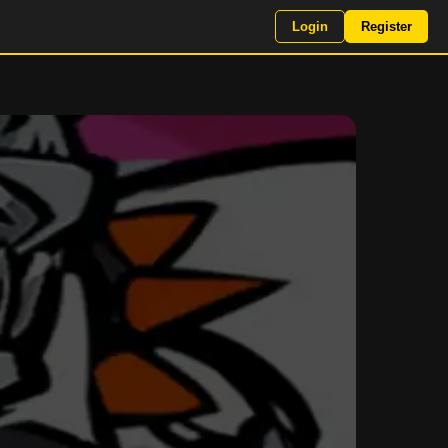
Login
Register