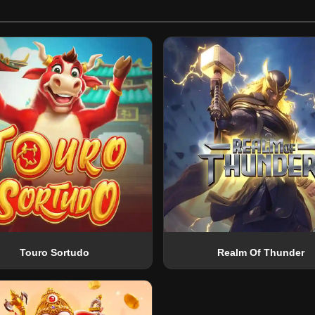
Touro Sortudo
Realm Of Thunder