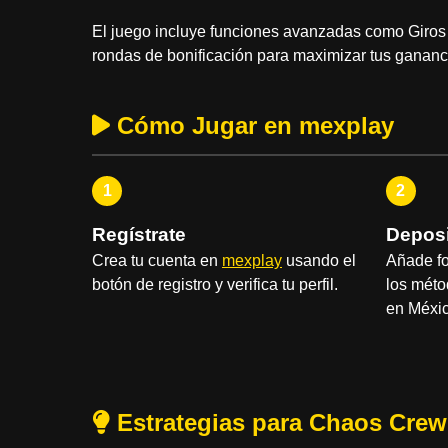
El juego incluye funciones avanzadas como Giros Gr
rondas de bonificación para maximizar tus gananc
Cómo Jugar en mexplay
1
2
Regístrate
Deposi
Crea tu cuenta en
mexplay
usando el
Añade fo
botón de registro y verifica tu perfil.
los méto
en Méxic
Estrategias para Chaos Crew