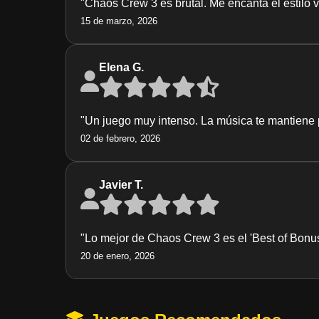
"Chaos Crew 3 es brutal. Me encanta el estilo v
15 de marzo, 2026
Elena G.
"Un juego muy intenso. La música te mantiene pe
02 de febrero, 2026
Javier T.
"Lo mejor de Chaos Crew 3 es el 'Best of Bonus
20 de enero, 2026