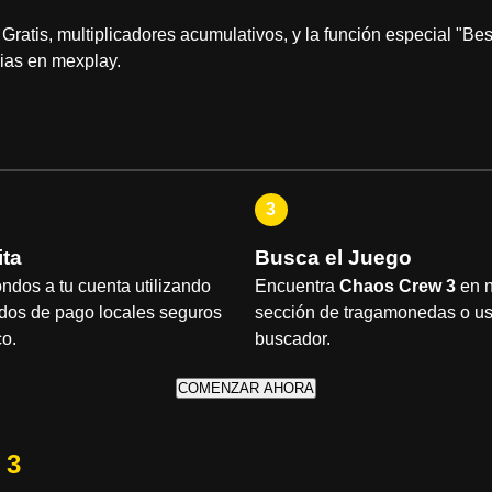
atis, multiplicadores acumulativos, y la función especial "Best
ias en mexplay.
3
ta
Busca el Juego
ndos a tu cuenta utilizando
Encuentra
Chaos Crew 3
en n
dos de pago locales seguros
sección de tragamonedas o us
o.
buscador.
COMENZAR AHORA
 3