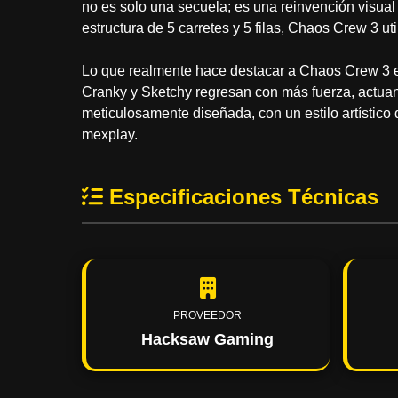
no es solo una secuela; es una reinvención visual
estructura de 5 carretes y 5 filas, Chaos Crew 3 u
Lo que realmente hace destacar a Chaos Crew 3 e
Cranky y Sketchy regresan con más fuerza, actua
meticulosamente diseñada, con un estilo artístico
mexplay.
Especificaciones Técnicas
PROVEEDOR
Hacksaw Gaming