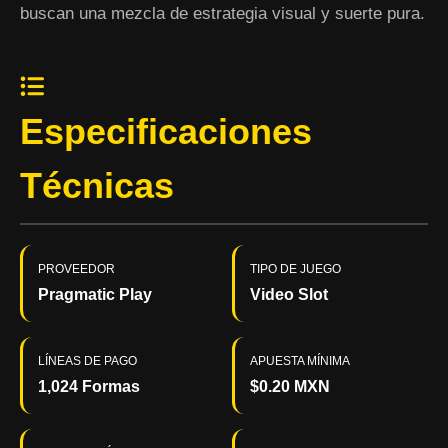
buscan una mezcla de estrategia visual y suerte pura.
Especificaciones
Técnicas
PROVEEDOR
TIPO DE JUEGO
Pragmatic Play
Video Slot
LÍNEAS DE PAGO
APUESTA MÍNIMA
1,024 Formas
$0.20 MXN