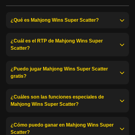
¿Qué es Mahjong Wins Super Scatter?
¿Cuál es el RTP de Mahjong Wins Super
Scatter?
¿Puedo jugar Mahjong Wins Super Scatter
gratis?
¿Cuáles son las funciones especiales de
Mahjong Wins Super Scatter?
¿Cómo puedo ganar en Mahjong Wins Super
Scatter?