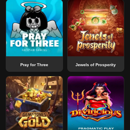
Pray for Three
Jewels of Prosperity