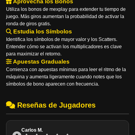
Aprovecha los Bonos
Utiliza los bonos de mexplay para extender tu tiempo de
juego. Más giros aumentan la probabilidad de activar la
ronda de giros gratis.
Estudia los Símbolos
Identifica los símbolos de mayor valor y los Scatters.
Entender cómo se activan los multiplicadores es clave
para maximizar el retorno.
Apuestas Graduales
Comienza con apuestas mínimas para leer el ritmo de la
máquina y aumenta ligeramente cuando notes que los
símbolos de bono aparecen con frecuencia.
Reseñas de Jugadores
Carlos M.