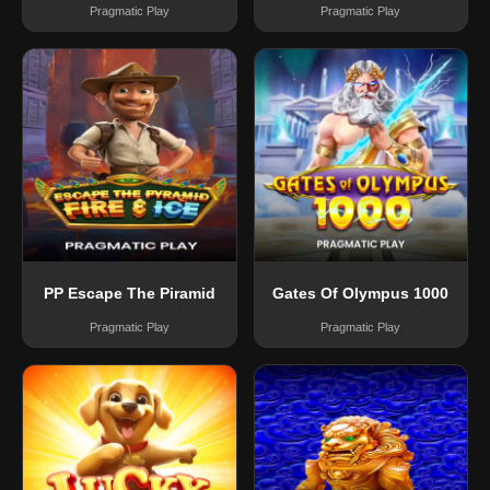
Pragmatic Play
Pragmatic Play
PP Escape The Piramid
Gates Of Olympus 1000
Pragmatic Play
Pragmatic Play