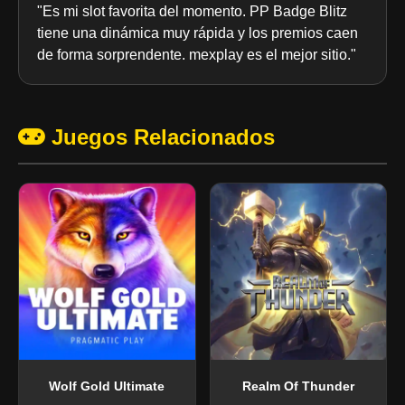
"Es mi slot favorita del momento. PP Badge Blitz
tiene una dinámica muy rápida y los premios caen
de forma sorprendente. mexplay es el mejor sitio."
Juegos Relacionados
Wolf Gold Ultimate
Realm Of Thunder