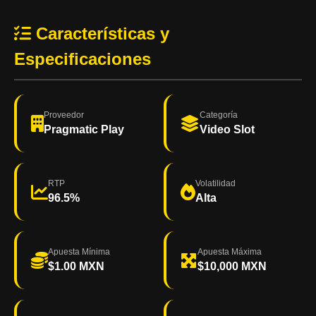
Características y
Especificaciones
Proveedor
Categoría
Pragmatic Play
Video Slot
RTP
Volatilidad
96.5%
Alta
Apuesta Mínima
Apuesta Máxima
$1.00 MXN
$10,000 MXN