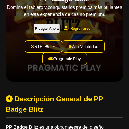
Domina el tablero y conquista los premios más brillantes
en esta experiencia de casino premium.
Jugar Ahora
Registrarse
RTP: 96.5%
Alta Volatilidad
Pragmatic Play
Descripción General de PP
Badge Blitz
PP Badge Blitz
es una obra maestra del diseño