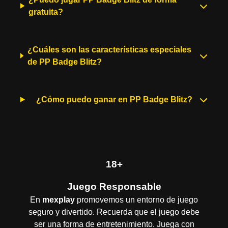
gratuita?
¿Cuáles son las características especiales
de PP Badge Blitz?
¿Cómo puedo ganar en PP Badge Blitz?
18+
Juego Responsable
En
mexplay
promovemos un entorno de juego
seguro y divertido. Recuerda que el juego debe
ser una forma de entretenimiento. Juega con