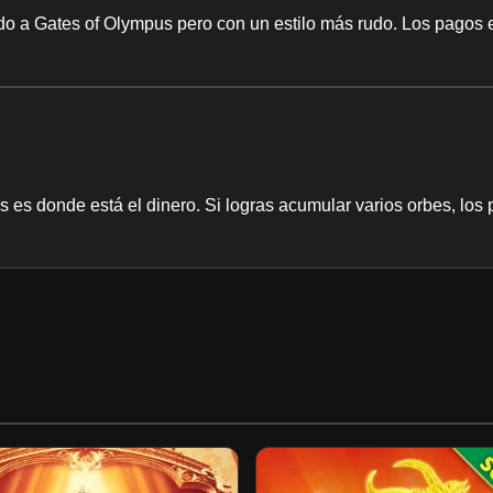
do a Gates of Olympus pero con un estilo más rudo. Los pagos 
 es donde está el dinero. Si logras acumular varios orbes, los 