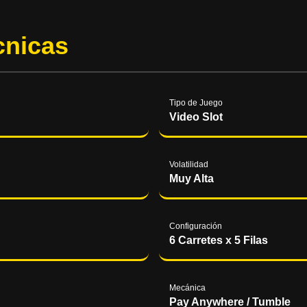
cnicas
Tipo de Juego
Video Slot
Volatilidad
Muy Alta
Configuración
6 Carretes x 5 Filas
Mecánica
Pay Anywhere / Tumble