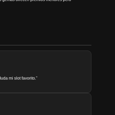
uda mi slot favorito."