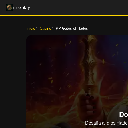
mexplay
Inicio
>
Casino
> PP Gates of Hades
Do
Desafía al dios Hade