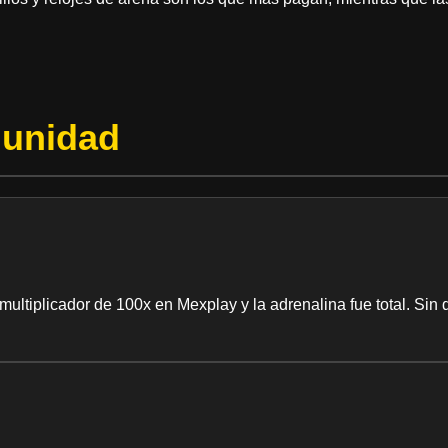
munidad
ultiplicador de 100x en Mexplay y la adrenalina fue total. Sin d