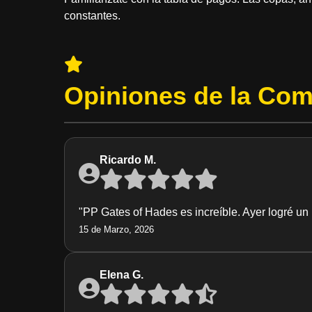
constantes.
Opiniones de la Co
Ricardo M.
"PP Gates of Hades es increíble. Ayer logré un m
15 de Marzo, 2026
Elena G.