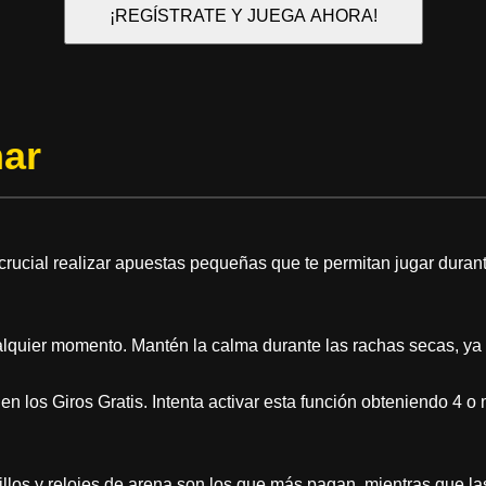
¡REGÍSTRATE Y JUEGA AHORA!
nar
 crucial realizar apuestas pequeñas que te permitan jugar dura
lquier momento. Mantén la calma durante las rachas secas, ya
n los Giros Gratis. Intenta activar esta función obteniendo 4
nillos y relojes de arena son los que más pagan, mientras que