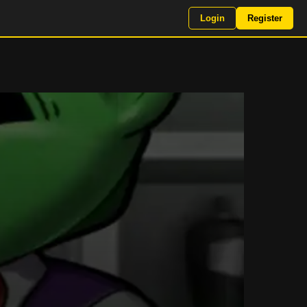
Login
Register