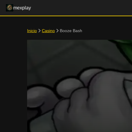
mexplay
Inicio
Casino
Booze Bash