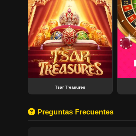
Tsar Treasures
Preguntas Frecuentes