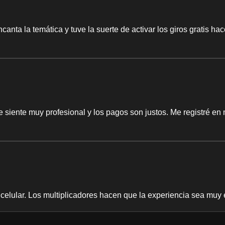
canta la temática y tuve la suerte de activar los giros gratis
e siente muy profesional y los pagos son justos. Me registré en
celular. Los multiplicadores hacen que la experiencia sea muy