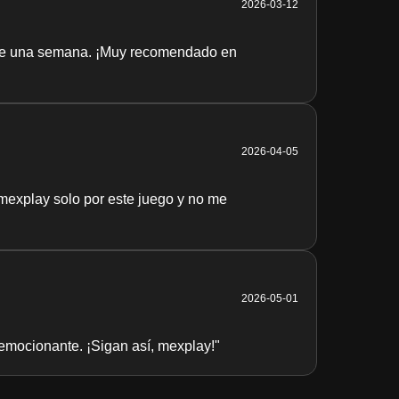
2026-03-12
 hace una semana. ¡Muy recomendado en
2026-04-05
 mexplay solo por este juego y no me
2026-05-01
 emocionante. ¡Sigan así, mexplay!"